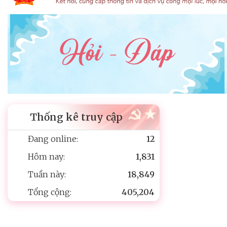
Thống kê truy cập
Đang online:
12
Hôm nay:
1,831
Tuần này:
18,849
Tổng cộng:
405,204