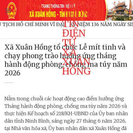
TRANG
Bỏ
qua
THÔNG
nội
TIN
H CHỦ TỊCH HỒ CHÍ MINH VĨ ĐẠI!
KỶ NIỆM 136 NĂM NG
dung
ĐIỆN
TỬ
Xã Xuân Hồng tổ chức Lễ mít tinh và
XÃ
chạy phong trào hưởng ứng tháng
XUÂN
hành động phòng, chống ma túy năm
HỒNG
2026
Nằm trong chuỗi các hoạt động cao điểm hưởng ứng
Tháng hành động phòng, chống ma túy năm 2026 và
thực hiện Kế hoạch số 218/KH-UBND của Ủy ban nhân
dân tỉnh Ninh Bình, sáng ngày 27 tháng 6 năm 2026,
tại Nhà văn hóa xã, Ủy ban nhân dân xã Xuân Hồng đã