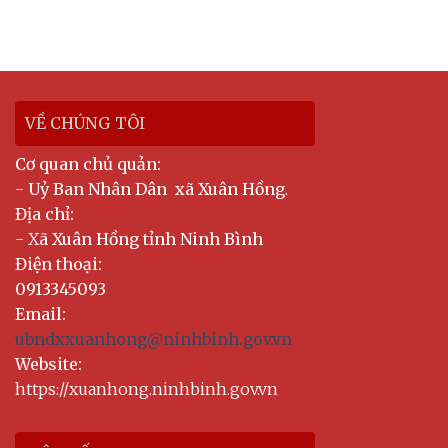
VỀ CHÚNG TÔI
Cơ quan chủ quản:
-
Uỷ Ban Nhân Dân xã Xuân Hồng
.
Địa chỉ:
- X
ã Xuân Hồng tỉnh Ninh Bình
Điện thoại:
0913345093
Email:
ubndxxuanhong@ninhbinh.gov.vn
Website:
https://xuanhong.ninhbinh.gov.vn