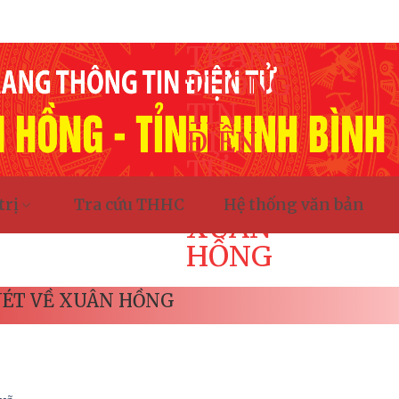
TRANG
THÔNG
TIN
ĐIỆN
TỬ
XÃ
trị
Tra cứu THHC
Hệ thống văn bản
XUÂN
HỒNG
NÉT VỀ XUÂN HỒNG