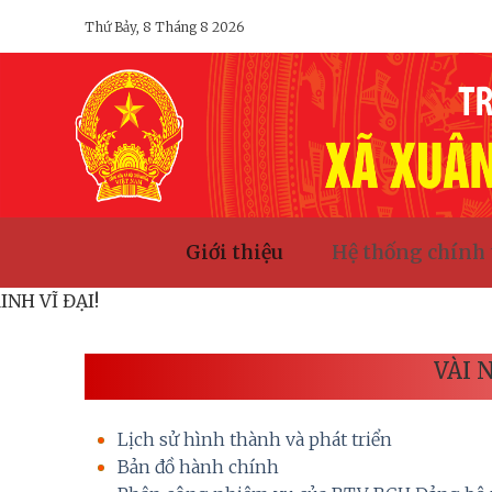
Bỏ
Thứ Bảy, 8 Tháng 8 2026
qua
nội
dung
Giới thiệu
Hệ thống chính 
HÍ MINH VĨ ĐẠI!
VÀI 
Lịch sử hình thành và phát triển
Bản đồ hành chính