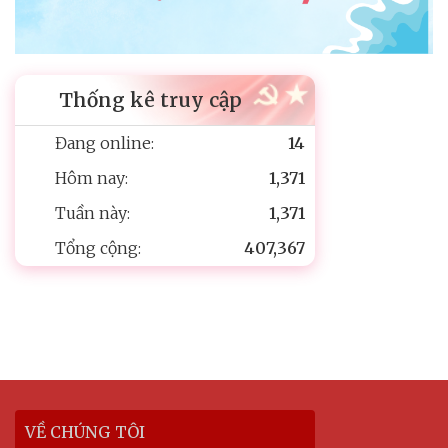
Thống kê truy cập
Đang online:
14
Hôm nay:
1,371
Tuần này:
1,371
Tổng cộng:
407,367
VỀ CHÚNG TÔI