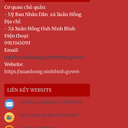
Cơ quan chủ quản:
-
Uỷ Ban Nhân Dân xã Xuân Hồng
.
Địa chỉ:
- X
ã Xuân Hồng tỉnh Ninh Bình
Điện thoại:
0913345093
Email:
ubndxxuanhong@ninhbinh.gov.vn
Website:
https://xuanhong.ninhbinh.gov.vn
LIÊN KẾT WEBSITE
Hệ thống Email công vụ Ninh Bình
Cổng thông tin điện tử pháp điển