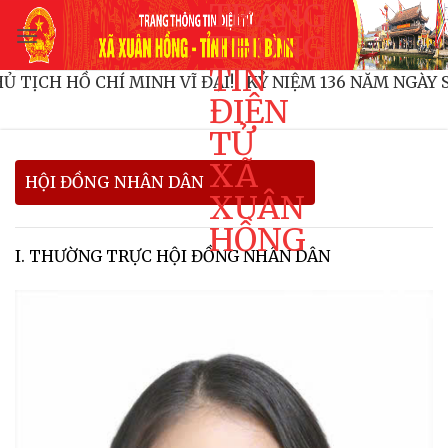
TRANG
Bỏ
qua
THÔNG
nội
TIN
NH CHỦ TỊCH HỒ CHÍ MINH VĨ ĐẠI!
KỶ NIỆM 136 NĂM 
dung
ĐIỆN
TỬ
XÃ
HỘI ĐỒNG NHÂN DÂN
XUÂN
HỒNG
I. THƯỜNG TRỰC HỘI ĐỒNG NHÂN DÂN