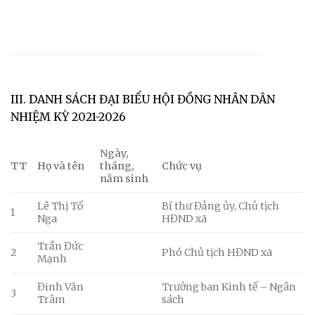
III. DANH SÁCH ĐẠI BIỂU HỘI ĐỒNG NHÂN DÂN
NHIỆM KỲ 2021-2026
Ngày,
TT
Họ và tên
tháng,
Chức vụ
năm sinh
Lê Thị Tố
Bí thư Đảng ủy, Chủ tịch
1
Nga
HĐND xã
Trần Đức
2
Phó Chủ tịch HĐND xã
Mạnh
Đinh Văn
Trưởng ban Kinh tế – Ngân
3
Trâm
sách