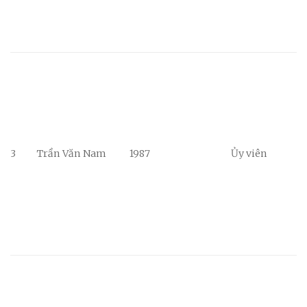
3
Trần Văn Nam
1987
Ủy viên