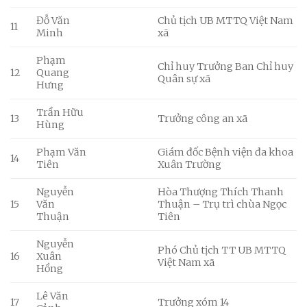
Đỗ Văn
Chủ tịch UB MTTQ Việt Nam
11
Minh
xã
Phạm
Chỉ huy Trưởng Ban Chỉ huy
12
Quang
Quân sự xã
Hưng
Trần Hữu
13
Trưởng công an xã
Hùng
Phạm Văn
Giám đốc Bệnh viện đa khoa
14
Tiên
Xuân Trường
Nguyễn
Hòa Thượng Thích Thanh
15
Văn
Thuận – Trụ trì chùa Ngọc
Thuận
Tiên
Nguyễn
Phó Chủ tịch TT UB MTTQ
16
Xuân
Việt Nam xã
Hồng
Lê Văn
17
Trưởng xóm 14