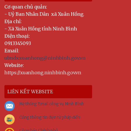
Cơ quan chủ quản:
-
Uỷ Ban Nhân Dân xã Xuân Hồng
.
Địa chỉ:
- X
ã Xuân Hồng tỉnh Ninh Bình
Điện thoại:
0913345093
Email:
ubndxxuanhong@ninhbinh.gov.vn
Website:
https://xuanhong.ninhbinh.gov.vn
LIÊN KẾT WEBSITE
Hệ thống Email công vụ Ninh Bình
Cổng thông tin điện tử pháp điển
Công báo Chính phủ