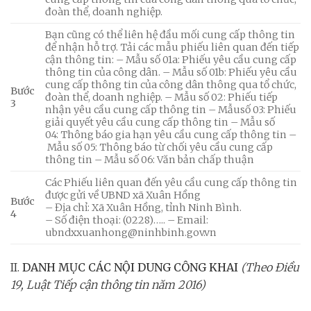
đoàn thể, doanh nghiệp.
Bạn cũng có thể liên hệ đầu mối cung cấp thông tin
để nhận hỗ trợ. Tải các mẫu phiếu liên quan đến tiếp
cận thông tin: – Mẫu số 01a: Phiếu yêu cầu cung cấp
thông tin của công dân. – Mẫu số 01b: Phiếu yêu cầu
cung cấp thông tin của công dân thông qua tổ chức,
Bước
đoàn thể, doanh nghiệp. – Mẫu số 02: Phiếu tiếp
3
nhận yêu cầu cung cấp thông tin – Mẫusố 03: Phiếu
giải quyết yêu cầu cung cấp thông tin – Mẫu số
04: Thông báo gia hạn yêu cầu cung cấp thông tin –
Mẫu số 05: Thông báo từ chối yêu cầu cung cấp
thông tin – Mẫu số 06: Văn bản chấp thuận
Các Phiếu liên quan đến yêu cầu cung cấp thông tin
được gửi về UBND xã Xuân Hồng
Bước
– Địa chỉ: Xã Xuân Hồng, tỉnh Ninh Bình.
4
– Số điện thoại: (0228)….. – Email:
ubndxxuanhong@ninhbinh.gov.vn
II.
DANH MỤC CÁC NỘI DUNG CÔNG KHAI
(Theo Điều
19, Luật Tiếp cận thông tin năm 2016)