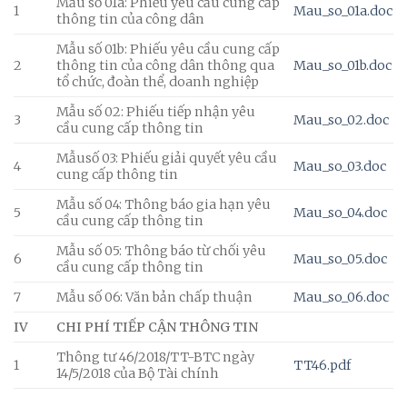
Mẫu số 01a: Phiếu yêu cầu cung cấp
1
Mau_so_01a.doc
thông tin của công dân
Mẫu số 01b: Phiếu yêu cầu cung cấp
2
thông tin của công dân thông qua
Mau_so_01b.doc
tổ chức, đoàn thể, doanh nghiệp
Mẫu số 02: Phiếu tiếp nhận yêu
3
Mau_so_02.doc
cầu cung cấp thông tin
Mẫusố 03: Phiếu giải quyết yêu cầu
4
Mau_so_03.doc
cung cấp thông tin
Mẫu số 04: Thông báo gia hạn yêu
5
Mau_so_04.doc
cầu cung cấp thông tin
Mẫu số 05: Thông báo từ chối yêu
6
Mau_so_05.doc
cầu cung cấp thông tin
7
Mẫu số 06: Văn bản chấp thuận
Mau_so_06.doc
IV
CHI PHÍ TIẾP CẬN THÔNG TIN
Thông tư 46/2018/TT-BTC ngày
1
TT46.pdf
14/5/2018 của Bộ Tài chính