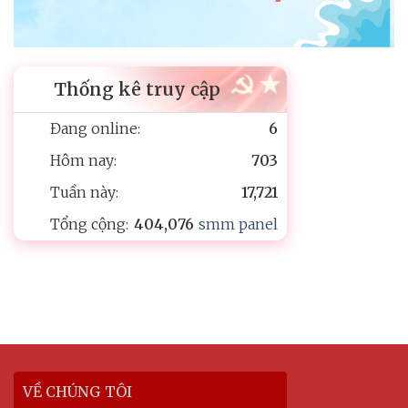
Thống kê truy cập
Đang online:
6
Hôm nay:
703
Tuần này:
17,721
Tổng cộng:
404,076
smm panel
VỀ CHÚNG TÔI