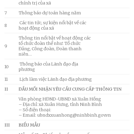
chính trị của xã
7
Thông báo dự toán hàng năm
Các tin tức, sự kiện nổi bật về các
8
hoạt động của xã
Thông tin nổi bật về hoạt động các
tổ chức đoàn thể như: Tổ chức
9
Đảng, Công đoàn, Đoàn thanh
niên…
Thông báo của Lãnh đạo địa
10
phương
11
Lịch làm việc Lãnh đạo địa phương
II
ĐẦU MỐI NHẬN YÊU CẦU CUNG CẤP THÔNG TIN
Văn phòng HĐND-UBND xã Xuân Hồng
– Địa chỉ: xã Xuân Hưng, tỉnh Ninh Bình
– Số điện thoại:
– Email: ubndxxuanhong@ninhbinh.gov.vn
III
BIỂU MẪU