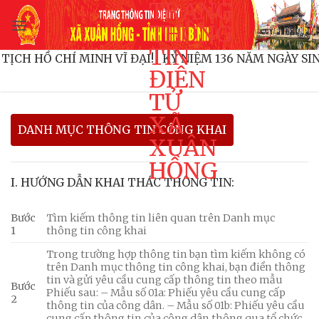
TRANG
Bỏ
qua
THÔNG
nội
TIN
HỦ TỊCH HỒ CHÍ MINH VĨ ĐẠI!
KỶ NIỆM 136 NĂM NGÀY
dung
ĐIỆN
TỬ
XÃ
DANH MỤC THÔNG TIN CÔNG KHAI
XUÂN
HỒNG
I. HƯỚNG DẪN KHAI THÁC THÔNG TIN:
Bước
Tìm kiếm thông tin liên quan trên Danh mục
1
thông tin công khai
Trong trường hợp thông tin bạn tìm kiếm không có
trên Danh mục thông tin công khai, bạn điền thông
tin và gửi yêu cầu cung cấp thông tin theo mẫu
Bước
Phiếu sau: – Mẫu số 01a: Phiếu yêu cầu cung cấp
2
thông tin của công dân. – Mẫu số 01b: Phiếu yêu cầu
cung cấp thông tin của công dân thông qua tổ chức,