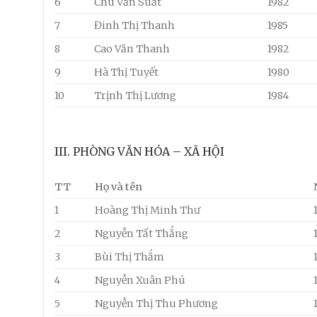
6
Chu Văn Suất
1982
7
Đinh Thị Thanh
1985
8
Cao Văn Thanh
1982
9
Hà Thị Tuyết
1980
10
Trịnh Thị Lương
1984
III. PHÒNG VĂN HÓA – XÃ HỘI
TT
Họ và tên
1
Hoàng Thị Minh Thư
2
Nguyễn Tất Thắng
3
Bùi Thị Thắm
4
Nguyễn Xuân Phú
5
Nguyễn Thị Thu Phương