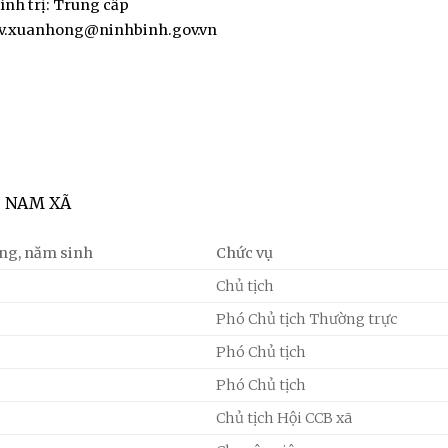
ính trị: Trung cấp
dv.xuanhong@ninhbinh.gov.vn
T NAM XÃ
áng, năm sinh
Chức vụ
Chủ tịch
Phó Chủ tịch Thường trực
Phó Chủ tịch
Phó Chủ tịch
Chủ tịch Hội CCB xã