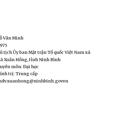
Đỗ Văn Minh
1975
ủ tịch Ủy ban Mặt trận Tổ quốc Việt Nam xã
ã Xuân Hồng, tỉnh Ninh Bình
huyên môn: Đại học
ính trị: Trung cấp
hdv.xuanhong@ninhbinh.gov.vn