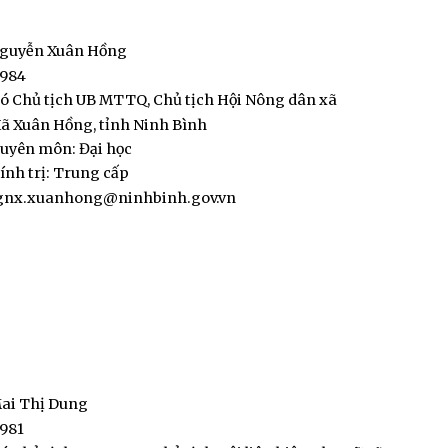
Nguyễn Xuân Hồng
1984
ó Chủ tịch UB MTTQ, Chủ tịch Hội Nông dân xã
ã Xuân Hồng, tỉnh Ninh Bình
huyên môn: Đại học
ính trị: Trung cấp
gnx.xuanhong@ninhbinh.gov.vn
Mai Thị Dung
1981