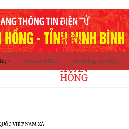
TRANG
THÔNG
TIN
ĐIỆN
TỬ
XÃ
trị
Tra cứu THHC
Hệ thống văn bản
XUÂN
HỒNG
QUỐC VIỆT NAM XÃ