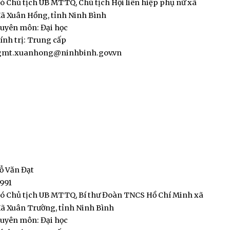
ó Chủ tịch UB MTTQ, Chủ tịch Hội liên hiệp phụ nữ xã
ã Xuân Hồng, tỉnh Ninh Bình
huyên môn: Đại học
ính trị: Trung cấp
ngmt.xuanhong@ninhbinh.gov.vn
ỗ Văn Đạt
991
hó Chủ tịch UB MTTQ, Bí thư Đoàn TNCS Hồ Chí Minh xã
ã Xuân Trường, tỉnh Ninh Bình
huyên môn: Đại học