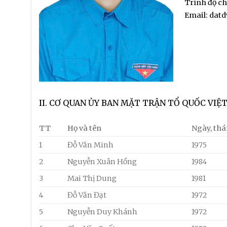
Trình độ ch
Email: dat
II. CƠ QUAN ỦY BAN MẶT TRẬN TỔ QUỐC VIỆ
TT
Họ và tên
Ngày, th
1
Đỗ Văn Minh
1975
2
Nguyễn Xuân Hồng
1984
3
Mai Thị Dung
1981
4
Đỗ Văn Đạt
1972
5
Nguyễn Duy Khánh
1972