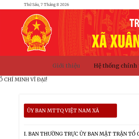
Bỏ
Thứ Sáu, 7 Tháng 8 2026
qua
nội
dung
Giới thiệu
Hệ thống chính 
 TỊCH HỒ CHÍ MINH VĨ ĐẠI!
ỦY BAN MTTQ VIỆT NAM XÃ
I. BAN THƯỜNG TRỰC ỦY BAN MẶT TRẬN TỔ 