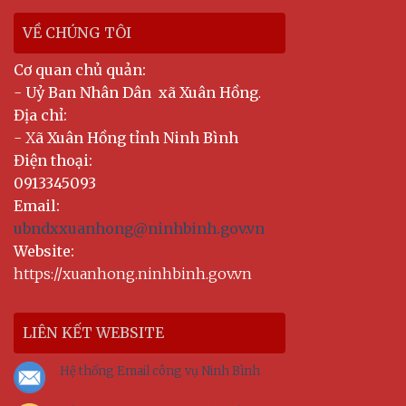
VỀ CHÚNG TÔI
Cơ quan chủ quản:
-
Uỷ Ban Nhân Dân xã Xuân Hồng
.
Địa chỉ:
- X
ã Xuân Hồng tỉnh Ninh Bình
Điện thoại:
0913345093
Email:
ubndxxuanhong@ninhbinh.gov.vn
Website:
https://xuanhong.ninhbinh.gov.vn
LIÊN KẾT WEBSITE
Hệ thống Email công vụ Ninh Bình