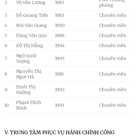
2
Vũ Văn Lượng
1983
phòng
3
Đỗ Quang Tiến
1983
Chuyên viên
4
Bùi Văn Giang
1990
Chuyên viên
5
Đặng Văn Quy
1986
Chuyên viên
6
Đỗ Thị Hằng
1994
Chuyên viên
Ngô Quốc
7
1995
Chuyên viên
Vượng
Nguyễn Thị
8
1985
Chuyên viên
Ngọc Hà
Đinh Thị
9
1992
Chuyên viên
Hường
Phạm Đình
10
1993
Chuyên viên
Bính
V. TRUNG TÂM PHỤC VỤ HÀNH CHÍNH CÔNG