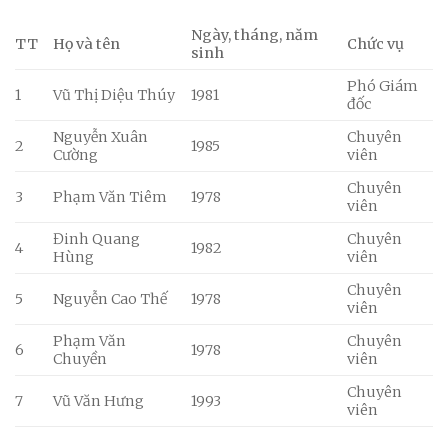
Ngày, tháng, năm
TT
Họ và tên
Chức vụ
sinh
Phó Giám
1
Vũ Thị Diệu Thúy
1981
đốc
Nguyễn Xuân
Chuyên
2
1985
Cường
viên
Chuyên
3
Phạm Văn Tiêm
1978
viên
Đinh Quang
Chuyên
4
1982
Hùng
viên
Chuyên
5
Nguyễn Cao Thế
1978
viên
Phạm Văn
Chuyên
6
1978
Chuyền
viên
Chuyên
7
Vũ Văn Hưng
1993
viên