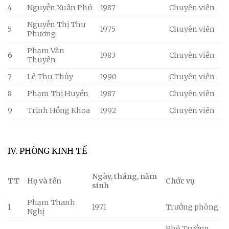
4
Nguyễn Xuân Phú
1987
Chuyên viên
Nguyễn Thị Thu
5
1975
Chuyên viên
Phương
Phạm Văn
6
1983
Chuyên viên
Thuyên
7
Lê Thu Thủy
1990
Chuyên viên
8
Phạm Thị Huyền
1987
Chuyên viên
9
Trịnh Hồng Khoa
1992
Chuyên viên
IV. PHÒNG KINH TẾ
Ngày, tháng, năm
TT
Họ và tên
Chức vụ
sinh
Phạm Thanh
1
1971
Trưởng phòng
Nghị
Phó Trưởng