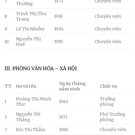
7
1972
Chuyên viên
Thương
Trịnh Thị Thu
8
1991
Chuyên viên
Trang
9
Lê Thị Nhiễm
1994
Chuyên viên
Nguyễn Thị
10
1985
Chuyên viên
Huế
III. PHÒNG VĂN HÓA – XÃ HỘI
Ngày, tháng,
TT
Họ và tên
Chức vụ
năm sinh
Hoàng Thị Minh
Trưởng
1
1982
Thư
phòng
Nguyễn Tất
Phó Trưởng
2
1971
Thắng
phòng
3
Bùi Thị Thắm
1986
Chuyên viên