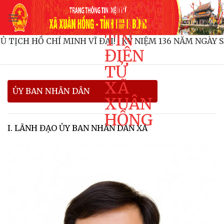
TRANG
Bỏ
qua
THÔNG
nội
TIN
 CHỦ TỊCH HỒ CHÍ MINH VĨ ĐẠI!
KỶ NIỆM 136 NĂM NG
smm panel
dung
ĐIỆN
TỬ
XÃ
ỦY BAN NHÂN DÂN
XUÂN
HỒNG
I. LÃNH ĐẠO ỦY BAN NHÂN DÂN XÃ