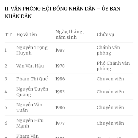
II. VĂN PHÒNG HỘI ĐỒNG NHÂN DÂN – ỦY BAN
NHÂN DÂN
Ngày, tháng,
TT
Họ và tên
Chức vụ
năm sinh
Nguyễn Trọng
Chánh văn
1
1987
Huynh
phòng
Phó Chánh văn
2
Văn Văn Hậu
1978
phòng
3
Phạm Thị Quế
1986
Chuyên viên
Nguyễn Tuyên
4
1983
Chuyên viên
Quang
Nguyễn Văn
5
1986
Chuyên viên
Tuấn
Nguyễn Hữu
6
1977
Chuyên viên
Mạnh
Phạm Văn