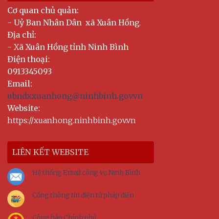
Cơ quan chủ quản:
-
Uỷ Ban Nhân Dân xã Xuân Hồng
.
Địa chỉ:
- X
ã Xuân Hồng tỉnh Ninh Bình
Điện thoại:
0913345093
Email:
ubndxxuanhong@ninhbinh.gov.vn
Website:
https://xuanhong.ninhbinh.gov.vn
LIÊN KẾT WEBSITE
Hệ thống Email công vụ Ninh Bình
Cổng thông tin điện tử pháp điển
Công báo Chính phủ