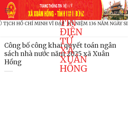
TRANG
Bỏ
qua
THÔNG
nội
TIN
CHỦ TỊCH HỒ CHÍ MINH VĨ ĐẠI!
KỶ NIỆM 136 NĂM NGÀ
dung
ĐIỆN
TỬ
Công bố công khai quyết toán ngân
XÃ
sách nhà nước năm 2025 xã Xuân
XUÂN
Hồng
HỒNG