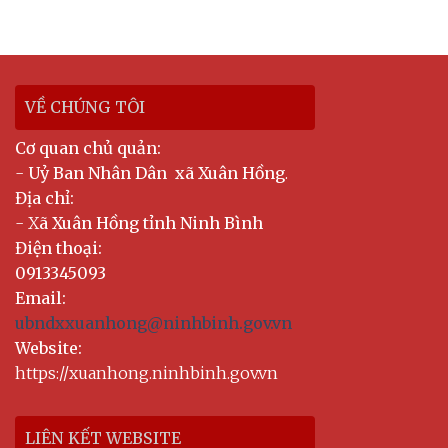
VỀ CHÚNG TÔI
Cơ quan chủ quản:
-
Uỷ Ban Nhân Dân xã Xuân Hồng
.
Địa chỉ:
- X
ã Xuân Hồng tỉnh Ninh Bình
Điện thoại:
0913345093
Email:
ubndxxuanhong@ninhbinh.gov.vn
Website:
https://xuanhong.ninhbinh.gov.vn
LIÊN KẾT WEBSITE