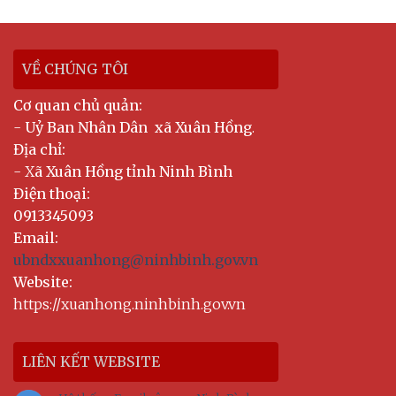
VỀ CHÚNG TÔI
Cơ quan chủ quản:
-
Uỷ Ban Nhân Dân xã Xuân Hồng
.
Địa chỉ:
- X
ã Xuân Hồng tỉnh Ninh Bình
Điện thoại:
0913345093
Email:
ubndxxuanhong@ninhbinh.gov.vn
Website:
https://xuanhong.ninhbinh.gov.vn
LIÊN KẾT WEBSITE