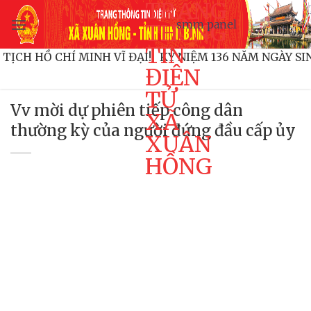
TRANG
Bỏ
smm panel
qua
THÔNG
nội
TIN
HỦ TỊCH HỒ CHÍ MINH VĨ ĐẠI!
KỶ NIỆM 136 NĂM NGÀY
dung
ĐIỆN
TỬ
Vv mời dự phiên tiếp công dân
XÃ
thường kỳ của người đứng đầu cấp ủy
XUÂN
HỒNG