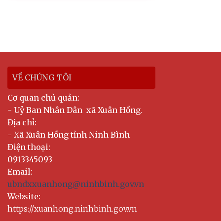
VỀ CHÚNG TÔI
Cơ quan chủ quản:
-
Uỷ Ban Nhân Dân xã Xuân Hồng
.
Địa chỉ:
- X
ã Xuân Hồng tỉnh Ninh Bình
Điện thoại:
0913345093
Email:
ubndxxuanhong@ninhbinh.gov.vn
Website:
https://xuanhong.ninhbinh.gov.vn