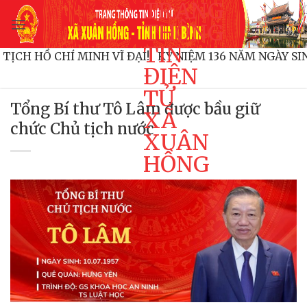
TRANG
Bỏ
qua
THÔNG
nội
TIN
HỦ TỊCH HỒ CHÍ MINH VĨ ĐẠI!
KỶ NIỆM 136 NĂM NGÀY
dung
ĐIỆN
TỬ
Tổng Bí thư Tô Lâm được bầu giữ
XÃ
chức Chủ tịch nước
XUÂN
HỒNG