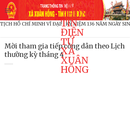
TRANG
Bỏ
qua
THÔNG
nội
TIN
HỦ TỊCH HỒ CHÍ MINH VĨ ĐẠI!
KỶ NIỆM 136 NĂM NGÀY 
dung
ĐIỆN
TỬ
Mời tham gia tiếp công dân theo Lịch
XÃ
thường kỳ tháng 4
XUÂN
HỒNG