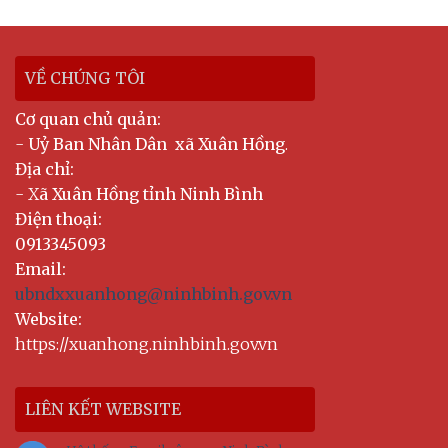
VỀ CHÚNG TÔI
Cơ quan chủ quản:
-
Uỷ Ban Nhân Dân xã Xuân Hồng
.
Địa chỉ:
- X
ã Xuân Hồng tỉnh Ninh Bình
Điện thoại:
0913345093
Email:
ubndxxuanhong@ninhbinh.gov.vn
Website:
https://xuanhong.ninhbinh.gov.vn
LIÊN KẾT WEBSITE