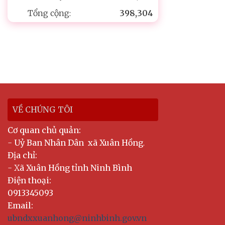
Tổng cộng:
398,304
VỀ CHÚNG TÔI
Cơ quan chủ quản:
-
Uỷ Ban Nhân Dân xã Xuân Hồng
.
Địa chỉ:
- X
ã Xuân Hồng tỉnh Ninh Bình
Điện thoại:
0913345093
Email:
ubndxxuanhong@ninhbinh.gov.vn