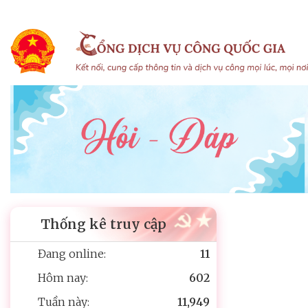
Thống kê truy cập
Đang online:
11
Hôm nay:
602
Tuần này:
11,949