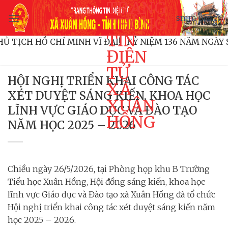
TRANG
Bỏ
smm panel
qua
THÔNG
nội
TIN
H CHỦ TỊCH HỒ CHÍ MINH VĨ ĐẠI!
KỶ NIỆM 136 NĂM N
dung
ĐIỆN
TỬ
HỘI NGHỊ TRIỂN KHAI CÔNG TÁC
XÃ
XÉT DUYỆT SÁNG KIẾN, KHOA HỌC
XUÂN
LĨNH VỰC GIÁO DỤC VÀ ĐÀO TẠO
HỒNG
NĂM HỌC 2025 – 2026
Chiều ngày 26/5/2026, tại Phòng họp khu B Trường
Tiểu học Xuân Hồng
, Hội đồng sáng kiến, khoa học
lĩnh vực Giáo dục và Đào tạo xã Xuân Hồng đã tổ chức
Hội nghị triển khai công tác xét duyệt sáng kiến năm
học 2025 – 2026
.