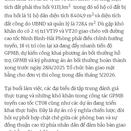
2
tích đất phải thu hồi 9.133,3m
trong đó số hộ có đất bị
2
thu hồi là 51 hộ dân diện tích 8.404,9 m
và diện tích
2
đất công do UBND xã quản lý là 728,4 m
. Dù gặp khó
khăn do có 2 vị trí VT19 và VT20 giao chéo với đường
cao tốc Ninh Bình-Hải Phòng phải điều chỉnh hướng
tuyến, 18 vị trí còn lại xã đang đẩy nhanh tiến độ
GPMB, dự kiến công khai phương án bồi thường hỗ
trợ, GPMB và ký phương án án bồi thường hoàn thành
xong trước ngày 28/4/2025. Tổ chức bàn giao mặt
bằng cho đơn vị thi công trong đầu tháng 5/2026.
Tại buổi làm việc, các đại biểu đã tập trung đánh giá
thực trạng và những khó khăn trong công tác GPMB
tuyến cao tốc CT08 cũng như các dự án đang triển
khai thực hiện. Đây là dự án có ý nghĩa chiến lược, đòi
hỏi sự phối hợp chặt chẽ giữa các phòng ban và sự
đồng thuận cao từ phía nhân dân để đảm bảo bàn giao