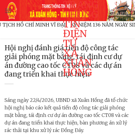
TRANG
Bỏ
qua
THÔNG
nội
TIN
 CHỦ TỊCH HỒ CHÍ MINH VĨ ĐẠI!
KỶ NIỆM 136 NĂM NG
dung
ĐIỆN
TỬ
Hội nghị đánh giá tiến độ công tác
XÃ
giải phóng mặt bằng, tái định cư dự
XUÂN
án đường cao tốc CT08 và các dự án
HỒNG
đang triển khai thực hiện
Sáng ngày 22/4/2026, UBND xã Xuân Hồng đã tổ chức
hội nghị báo cáo kết quả tiến độ công tác giải phóng
mặt bằng, tái định cư dự án đường cao tốc CT08 và các
dự án đang triển khai thực hiện, bàn phương án xử lý
rác thải tại khu xử lý rác Đồng Đáy.