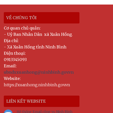
VỀ CHÚNG TÔI
Cơ quan chủ quản:
-
Uỷ Ban Nhân Dân xã Xuân Hồng
.
Địa chỉ:
- X
ã Xuân Hồng tỉnh Ninh Bình
Điện thoại:
0913345093
Email:
ubndxxuanhong@ninhbinh.gov.vn
Website:
https://xuanhong.ninhbinh.gov.vn
LIÊN KẾT WEBSITE
Hệ thống Email công vụ Ninh Bình