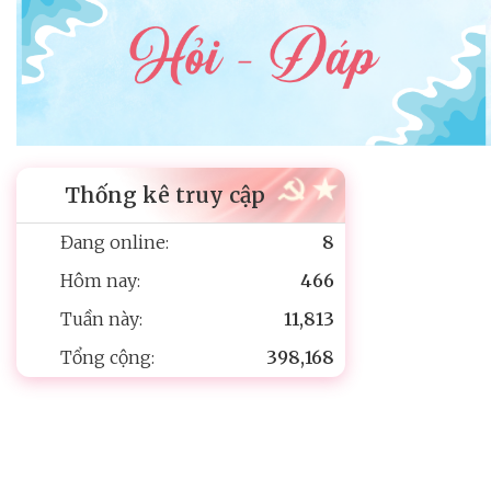
Thống kê truy cập
Đang online:
8
Hôm nay:
466
Tuần này:
11,813
Tổng cộng:
398,168