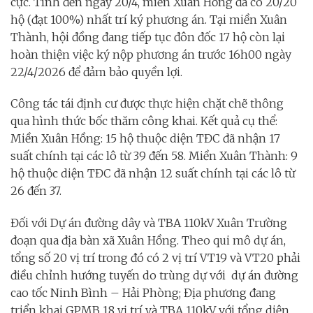
cực. Tính đến ngày 20/4, miền Xuân Hồng đã có 20/20
hộ (đạt 100%) nhất trí ký phương án. Tại miền Xuân
Thành, hội đồng đang tiếp tục đôn đốc 17 hộ còn lại
hoàn thiện việc ký nộp phương án trước 16h00 ngày
22/4/2026 để đảm bảo quyền lợi.
Công tác tái định cư được thực hiện chặt chẽ thông
qua hình thức bốc thăm công khai. Kết quả cụ thể:
Miền Xuân Hồng: 15 hộ thuộc diện TĐC đã nhận 17
suất chính tại các lô từ 39 đến 58. Miền Xuân Thành: 9
hộ thuộc diện TĐC đã nhận 12 suất chính tại các lô từ
26 đến 37.
Đối với Dự án đường dây và TBA 110kV Xuân Trường
đoạn qua địa bàn xã Xuân Hồng. Theo qui mô dự án,
tổng số 20 vị trí trong đó có 2 vị trí VT19 và VT20 phải
điều chỉnh hướng tuyến do trùng dự với dự án đường
cao tốc Ninh Bình – Hải Phòng; Địa phương đang
triển khai GPMB 18 vị trí và TBA 110kV với tổng diện