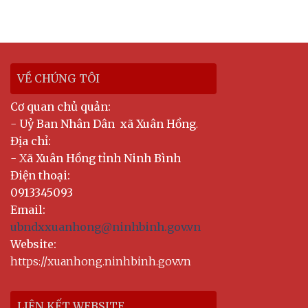
VỀ CHÚNG TÔI
Cơ quan chủ quản:
-
Uỷ Ban Nhân Dân xã Xuân Hồng
.
Địa chỉ:
- X
ã Xuân Hồng tỉnh Ninh Bình
Điện thoại:
0913345093
Email:
ubndxxuanhong@ninhbinh.gov.vn
Website:
https://xuanhong.ninhbinh.gov.vn
LIÊN KẾT WEBSITE