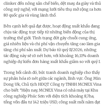
clinker đến nông sản chế biến, dệt may, da giày và thủ
công mỹ nghệ, với mạng lưới tiêu thụ mở rộng ra hơn
80 quốc gia và vùng lãnh thổ.
Bên cạnh kết quả đạt được, hoạt động xuất khẩu đang
chịu tác động trực tiếp từ những biến động của thị
trường thế giới. Tình trạng đứt gãy chuỗi cung ứng,
giá nhiên liệu và chi phí vận chuyển tăng cao làm gia
tăng chi phí sản xuất. Dự báo từ quý II/2026, những
tác động này sẽ rõ nét hơn, với khoảng 16,11% doanh
nghiệp dự kiến đơn hàng xuất khẩu giảm so với quý I.
Trong bối cảnh đó, bức tranh doanh nghiệp cho thấy
sự phân hóa rõ nét giữa các ngành, lĩnh vực. Ông Min
Dong Uk, Chủ tịch HĐQT Công ty TNHH MCNEX Vina
cho biết: “Hiện nay, MCNEX Vina có nhà máy tại Khu
công nghiệp Phúc Sơn với diện tích khoảng 8,7ha,
tổng vốn đầu tư 142 triệu USD, công suất mỗi năm đạt