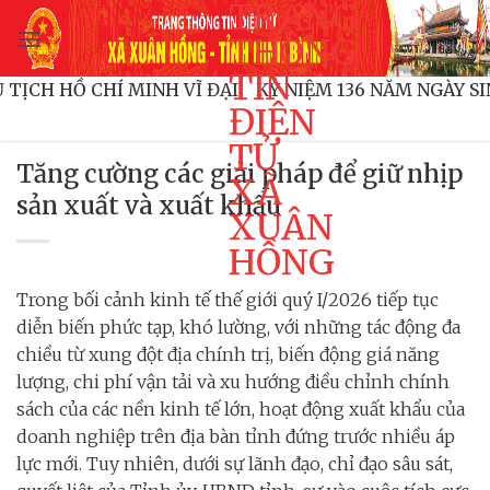
TRANG
Bỏ
qua
THÔNG
nội
TIN
CHỦ TỊCH HỒ CHÍ MINH VĨ ĐẠI!
KỶ NIỆM 136 NĂM NGÀY
dung
ĐIỆN
TỬ
Tăng cường các giải pháp để giữ nhịp
XÃ
sản xuất và xuất khẩu
XUÂN
HỒNG
Trong bối cảnh kinh tế thế giới quý I/2026 tiếp tục
diễn biến phức tạp, khó lường, với những tác động đa
chiều từ xung đột địa chính trị, biến động giá năng
lượng, chi phí vận tải và xu hướng điều chỉnh chính
sách của các nền kinh tế lớn, hoạt động xuất khẩu của
doanh nghiệp trên địa bàn tỉnh đứng trước nhiều áp
lực mới. Tuy nhiên, dưới sự lãnh đạo, chỉ đạo sâu sát,