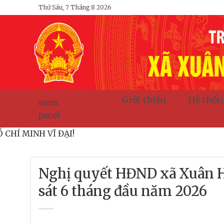
Bỏ
Thứ Sáu, 7 Tháng 8 2026
qua
nội
dung
Giới thiệu
Hệ thốn
smm
panel
CH HỒ CHÍ MINH VĨ ĐẠI!
Nghị quyết HĐND xã Xuân H
sát 6 tháng đầu năm 2026