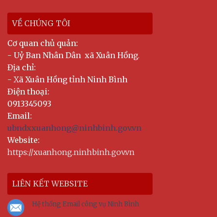
VỀ CHÚNG TÔI
Cơ quan chủ quản:
-
Uỷ Ban Nhân Dân xã Xuân Hồng
.
Địa chỉ:
- X
ã Xuân Hồng tỉnh Ninh Bình
Điện thoại:
0913345093
Email:
ubndxxuanhong@ninhbinh.gov.vn
Website:
https://xuanhong.ninhbinh.gov.vn
LIÊN KẾT WEBSITE
Hệ thống Email công vụ Ninh Bình