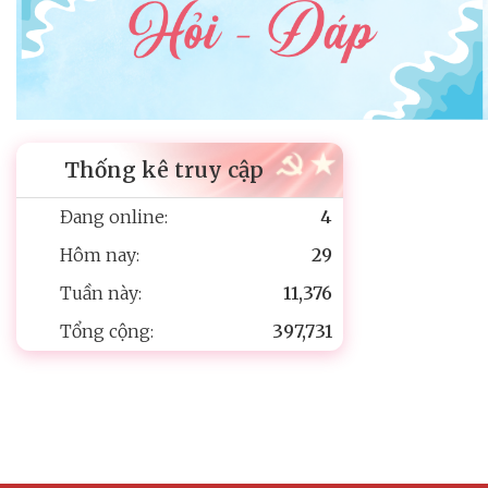
Thống kê truy cập
Đang online:
4
Hôm nay:
29
Tuần này:
11,376
Tổng cộng:
397,731