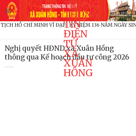
TRANG
Bỏ
qua
THÔNG
nội
TIN
HỦ TỊCH HỒ CHÍ MINH VĨ ĐẠI!
KỶ NIỆM 136 NĂM NGÀY
dung
ĐIỆN
TỬ
Nghị quyết HĐND xã Xuân Hồng
XÃ
thông qua Kế hoạch đầu tư công 2026
XUÂN
HỒNG